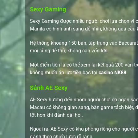
Sexy Gaming
Sexy Gaming được nhiều người chơi lựa chọn vì cảm
Manila có hình ảnh sáng dễ nhìn, không quá cầu 
Hệ thống khoảng 150 bàn, tập trung vào Baccarat
mới cũng dễ thử, không cần vốn lớn.
Một điểm tiện là có thể xem lại kết quả 200 ván 
không muốn áp lực tiền bạc tại
casino NK88
.
Sảnh AE Sexy
AE Sexy hướng đến nhóm người chơi có ngân sách 
Macau có không gian sang, bàn game tách biệt, de
tốt hơn khi đánh dài hơi.
Ngoài ra, AE Sexy có khu phòng riêng cho người c
đánh theo chiến lược rõ ràng.