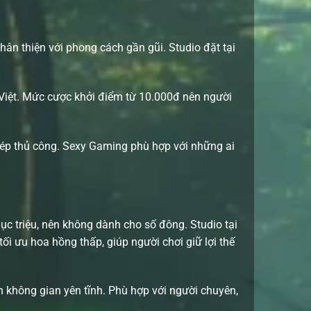
ân thiện với phong cách gần gũi. Studio đặt tại
 Việt. Mức cược khởi điểm từ 10.000đ nên người
chép thủ công. Sexy Gaming phù hợp với những ai
 triệu, nên không dành cho số đông. Studio tại
ối ưu hoa hồng thấp, giúp người chơi giữ lợi thế
n không gian yên tĩnh. Phù hợp với người chuyên,