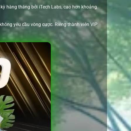
h kỳ hàng tháng bởi iTech Labs, cao hơn khoảng
không yêu cầu vòng cược. Riêng thành viên VIP