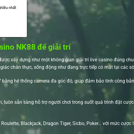
nhiều nhất
no NK88 để giải trí
ược xây dựng như một không gian giải trí live casino đúng chu
iác chân thực, sống động như đang trực tiếp có mặt tại các sò
7 bằng hệ thống camera đa góc độ, giúp đảm bảo tính công bằn
Anh, luôn sẵn sàng hỗ trợ người chơi trong suốt quá trình đặt c
oulette, Blackjack, Dragon Tiger, Sicbo, Poker… với mức cược l