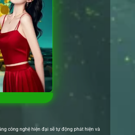
ằng công nghệ hiện đại sẽ tự động phát hiện và