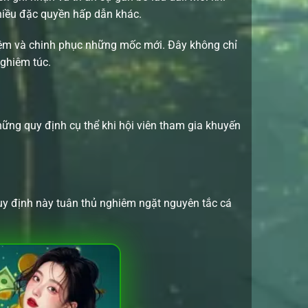
hiều đặc quyền hấp dẫn khác.
ghiệm và chinh phục những mốc mới. Đây không chỉ
ghiêm túc.
ng quy định cụ thể khi hội viên tham gia khuyến
uy định này tuân thủ nghiêm ngặt nguyên tắc cá