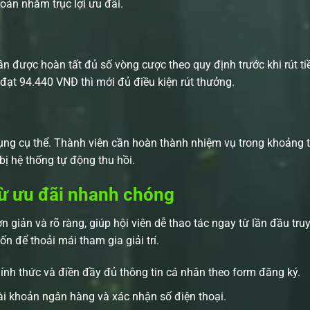
oản nhằm trục lợi ưu đãi.
ần được hoàn tất đủ số vòng cược theo quy định trước khi rút ti
 đạt 94.440 VNĐ thì mới đủ điều kiện rút thưởng.
ụng cụ thể. Thành viên cần hoàn thành nhiệm vụ trong khoảng 
bị hệ thống tự động thu hồi.
từ ưu đãi nhanh chóng
n giản và rõ ràng, giúp hội viên dễ thao tác ngay từ lần đầu tr
 để thoải mái tham gia giải trí.
ính thức và điền đầy đủ thông tin cá nhân theo form đăng ký.
 tài khoản ngân hàng và xác nhận số điện thoại.