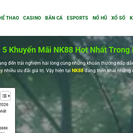
HỂ THAO
CASINO
BẮN CÁ
ESPORTS
NỔ HŨ
XỔ SỐ
K
 5 Khuyến Mãi NK88 Hot Nhất Trong
ng đến trải nghiệm hài lòng cùng những khoản thưởng hấp dẫn 
 nhiều ưu đãi giá trị. Vậy hiện tại
NK88
đang triển khai những 
2026
nhất
.888K