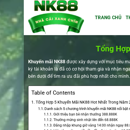
TRANG CHỦ
T
Tổng Hợp
Khuyến mãi NK88
được xây dựng với mục tiêu ma
ký tài khoản là đã có cơ hội tham gia và nhận ngay
bên dưới để tìm ra ưu đãi phù hợp nhất cho mình.
Table of Contents
Tổng Hợp 5 Khuyến Mãi NK88 Hot Nhất Trong Năm 
Danh sách 5 chương trình khuyến mãi NK88 nổi bật 
Giới thiệu bạn bè nhận thưởng 388.888K
Thưởng mừng sinh nhật lên đến 68.888K
Đăng nhập khung giờ vàng 14:00 nhận ngay 88