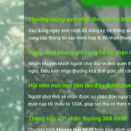
Thưởng mừng sinh nhật lên đến 68.88
Vào đúng ngày sinh nhật đã đăng ký, hệ thống sẽ g
cung cấp thông tin xác minh hợp lệ để nhận thưởn
Đăng nhập khung giờ vàng 14:00 nhận 
Nhằm khuyến khích người chơi duy trì thói quen 
ngày. Điều kiện nhận thưởng khá đơn giản, chỉ cần 
Hội viên mới nạp tiền lần đầu được th
Người chơi mới sẽ nhận được sự chào đón ngay từ
mức nạp tối thiểu từ 100K, giúp tân thủ có thêm n
Thăng cấp VIP nhận thưởng 388.888K
Chương trình
khuyến mãi NK88 t
riển khai dành r