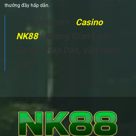
thưởng đầy hấp dẫn.
Xem thêm :
Casino
>>>>
NK88
| Không Gian Live
Casino Hấp Dẫn, Vận Hành
24/7