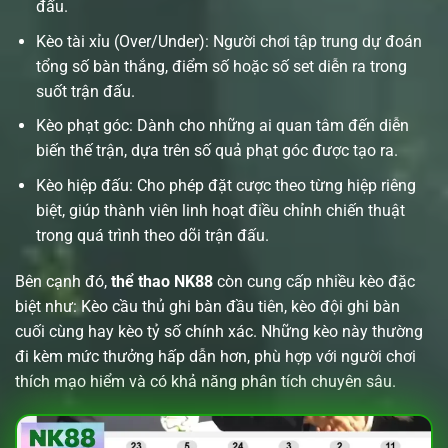
đấu.
Kèo tài xỉu (Over/Under): Người chơi tập trung dự đoán
tổng số bàn thắng, điểm số hoặc số set diễn ra trong
suốt trận đấu.
Kèo phạt góc: Dành cho những ai quan tâm đến diễn
biến thế trận, dựa trên số quả phạt góc được tạo ra.
Kèo hiệp đấu: Cho phép đặt cược theo từng hiệp riêng
biệt, giúp thành viên linh hoạt điều chỉnh chiến thuật
trong quá trình theo dõi trận đấu.
Bên cạnh đó,
thể thao NK88
còn cung cấp nhiều kèo đặc
biệt như: Kèo cầu thủ ghi bàn đầu tiên, kèo đội ghi bàn
cuối cùng hay kèo tỷ số chính xác. Những kèo này thường
đi kèm mức thưởng hấp dẫn hơn, phù hợp với người chơi
thích mạo hiểm và có khả năng phân tích chuyên sâu.