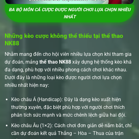
BA BỘ MÔN CÁ CƯỢC ĐƯỢC NGƯỜI CHƠI LỰA CHỌN NHIỀU
NHẤT
Những kèo cược không thể thiếu tại thể thao
NK88
Nhằm mang đến cho hội viên nhiều lựa chọn khi tham gia
dự đoán, mảng
thể thao NK88
xây dựng hệ thống kèo khá
đa dạng, phù hợp với nhiều phong cách chơi khác nhau.
Dưới đây là những loại kèo được người chơi lựa chọn
nhiều nhất hiện nay:
Kèo châu Á (Handicap): Đây là dạng kèo xuất hiện
thường xuyên, đặc biệt phù hợp với người chơi thích
phân tích sức mạnh và mức chênh lệch giữa hai đội.
Kèo châu Âu (1×2): Cách chơi đơn giản dễ nắm bắt, chỉ
cần dự đoán kết quả Thắng – Hòa – Thua của trận