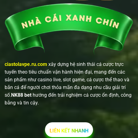
ciastolavpe.ru.com
xây dựng hệ sinh thái cá cược trực
tuyến theo tiêu chuẩn vận hành hiện đại, mang đến các
sản phẩm như casino live, slot game, cá cược thể thao và
bắn cá để người chơi thỏa mãn đa dạng nhu cầu giải trí
số.
NK88 bet
hướng đến trải nghiệm cá cược ổn định, công
bằng và tin cậy.
LIÊN KẾT NHANH