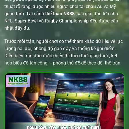
thuật rõ ràng, được nhiều người chơi tại châu Âu và Mỹ
quan tâm. Tại sảnh
thể thao NK88
, các giải đấu lớn như
NFL, Super Bowl và Rugby Championship đều được cập
nhật đầy đủ.
Trước mỗi trận, người chơi có thể tham khảo dữ liệu về lực
lượng hai đội, phong độ gần đây và thống kê ghi điểm.
Diễn biến trận đấu được hiển thị theo thời gian thực, kết
hợp biểu đồ tấn công – phòng thủ để dễ theo dõi thế trận.