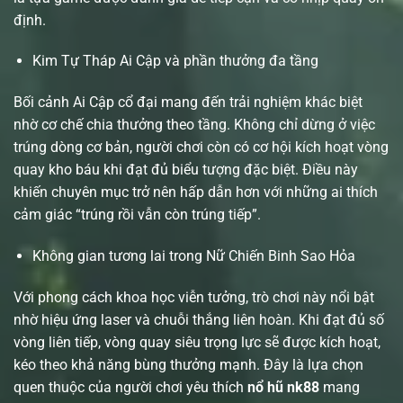
định.
Kim Tự Tháp Ai Cập và phần thưởng đa tầng
Bối cảnh Ai Cập cổ đại mang đến trải nghiệm khác biệt
nhờ cơ chế chia thưởng theo tầng. Không chỉ dừng ở việc
trúng dòng cơ bản, người chơi còn có cơ hội kích hoạt vòng
quay kho báu khi đạt đủ biểu tượng đặc biệt. Điều này
khiến chuyên mục trở nên hấp dẫn hơn với những ai thích
cảm giác “trúng rồi vẫn còn trúng tiếp”.
Không gian tương lai trong Nữ Chiến Binh Sao Hỏa
Với phong cách khoa học viễn tưởng, trò chơi này nổi bật
nhờ hiệu ứng laser và chuỗi thắng liên hoàn. Khi đạt đủ số
vòng liên tiếp, vòng quay siêu trọng lực sẽ được kích hoạt,
kéo theo khả năng bùng thưởng mạnh. Đây là lựa chọn
quen thuộc của người chơi yêu thích
nổ hũ nk88
mang