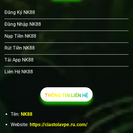
Đăng Ký NK88
Đăng Nhập NK88
Nạp Tiền NK88
Rút Tiền NK88
Tải App NK88
Liên Hệ NK88
THÔNG TIN LIÊN HỆ
Tên:
NK88
Website:
https://ciastolavpe.ru.com/