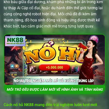
kho báu giữa đại dương, khám phá những bí ẩn trong kim
tự tháp Ai Cập cổ đại, hoặc du hành đến thế giới tương lai
cùng công nghệ robot hiện đại. Mỗi chủ đề đi kèm âm
thanh riêng, đồ họa sinh động và hiệu ứng được thiết kế
khác biệt, tạo cảm giác mới mẻ trong từng lượt quay.
MỖI TRÒ ĐỀU ĐƯỢC LÀM MỚI VỀ HÌNH ẢNH VÀ TÍNH NĂNG
Cách nổ hũ NK88 mang đến trải nghiệm luôn tươi mới