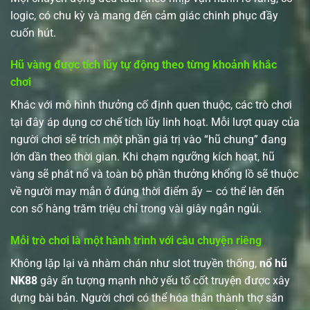
logic, có chu kỳ và mang đến cảm giác chinh phục đầy
cuốn hút.
Hũ vàng được tích lũy tự động theo từng khoảnh khắc
chơi
Khác với mô hình thưởng cố định quen thuộc, các trò chơi
tại đây áp dụng cơ chế tích lũy linh hoạt. Mỗi lượt quay của
người chơi sẽ trích một phần giá trị vào “hũ chung” đang
lớn dần theo thời gian. Khi chạm ngưỡng kích hoạt, hũ
vàng sẽ phát nổ và toàn bộ phần thưởng khổng lồ sẽ thuộc
về người may mắn ở đúng thời điểm ấy – có thể lên đến
con số hàng trăm triệu chỉ trong vài giây ngắn ngủi.
Mỗi trò chơi là một hành trình với câu chuyện riêng
Không lặp lại và nhàm chán như slot truyền thống,
nổ hũ
NK88
gây ấn tượng mạnh nhờ yếu tố cốt truyện được xây
dựng bài bản. Người chơi có thể hóa thân thành thợ săn