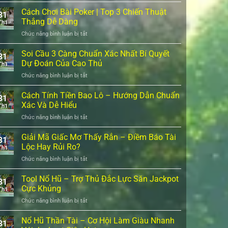
Cá
Bắt
Dương
Độ
Cách Chơi Bài Poker | Top 3 Chiến Thuật
Trọn
Ấn
31
Trên
Cơ
Thắng Dễ Dàng
Tượng
Th1
Mạng
Hội
Chức năng bình luận bị tắt
ở
Có
Cùng
Cách
Bị
Tỷ
Chơi
Soi Cầu 3 Càng Chuẩn Xác Nhất Bí Quyết
Bắt
Lệ
31
Bài
Không
Dự Đoán Của Cao Thủ
Siêu
Th1
Poker
–
Hấp
Chức năng bình luận bị tắt
ở
|
Hiểu
Dẫn
Soi
Top
Đúng
Cầu
Cách Tính Tiền Bao Lô – Hướng Dẫn Chuẩn
3
Để
31
3
Chiến
Xác Và Dễ Hiểu
Chơi
Th1
Càng
Thuật
An
Chức năng bình luận bị tắt
ở
Chuẩn
Thắng
Toàn
Cách
Xác
Dễ
Tính
Giải Mã Giấc Mơ Thấy Rắn – Điềm Báo Tài
Nhất
Dàng
31
Tiền
Bí
Lộc Hay Rủi Ro?
Th1
Bao
Quyết
Chức năng bình luận bị tắt
ở
Lô
Dự
Giải
–
Đoán
Mã
Tool Nổ Hũ – Trợ Thủ Đắc Lực Săn Jackpot
Hướng
Của
31
Giấc
Dẫn
Cực Khủng
Cao
Th1
Mơ
Chuẩn
Thủ
Chức năng bình luận bị tắt
ở
Thấy
Xác
Tool
Rắn
Và
Nổ
Nổ Hũ Thần Tài – Cơ Hội Làm Giàu Nhanh
–
Dễ
31
Hũ