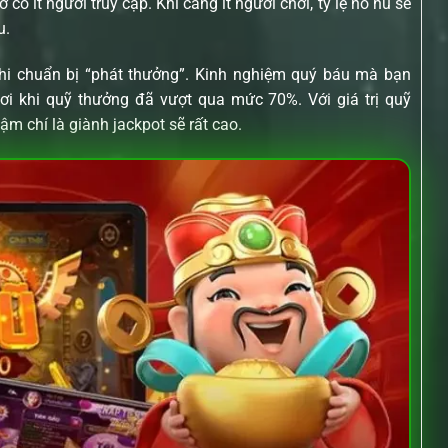
 có ít người truy cập. Khi càng ít người chơi, tỷ lệ nổ hũ sẽ
u.
hi chuẩn bị “phát thưởng”. Kinh nghiệm quý báu mà bạn
ơi khi quỹ thưởng đã vượt qua mức 70%. Với giá trị quỹ
m chí là giành jackpot sẽ rất cao.