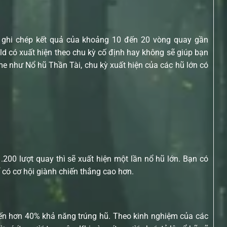
 ghi chép kết quả của khoảng 10 đến 20 vòng quay gần
ild có xuất hiện theo chu kỳ cố định hay không sẽ giúp bạn
me như Nổ hũ Thần Tài, chu kỳ xuất hiện của các hũ lớn có
.200 lượt quay thì sẽ xuất hiện một lần nổ hũ lớn. Bạn có
 có cơ hội giành chiến thắng cao hơn.
đến hơn 40% khả năng trúng hũ. Theo kinh nghiệm của các