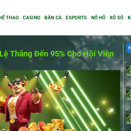
HỂ THAO
CASINO
BẮN CÁ
ESPORTS
NỔ HŨ
XỔ SỐ
K
Lệ Thắng Đến 95% Cho Hội Viên