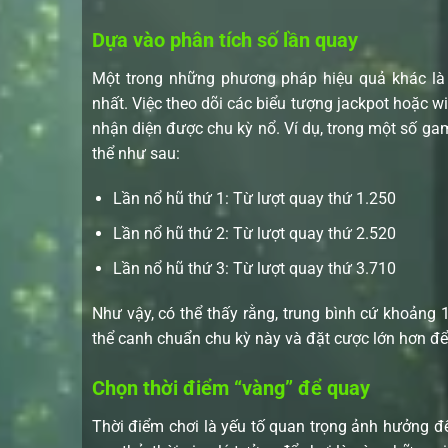
Dựa vào phân tích số lần quay
Một trong những phương pháp hiệu quả khác là
nhất. Việc theo dõi các biểu tượng jackpot hoặc w
nhận diện được chu kỳ nổ. Ví dụ, trong một số ga
thể như sau:
Lần nổ hũ thứ 1: Từ lượt quay thứ 1.250
Lần nổ hũ thứ 2: Từ lượt quay thứ 2.520
Lần nổ hũ thứ 3: Từ lượt quay thứ 3.710
Như vậy, có thể thấy rằng, trung bình cứ khoảng 1
thể canh chuẩn chu kỳ này và đặt cược lớn hơn để
Chọn thời điểm “vàng” để quay
Thời điểm chơi là yếu tố quan trọng ảnh hưởng 