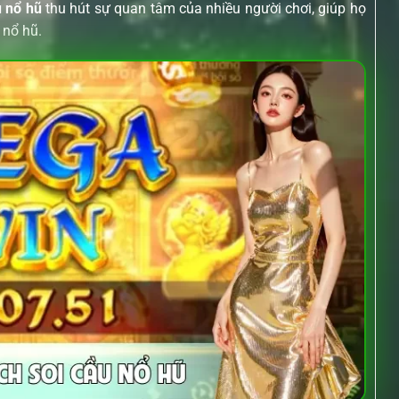
u nổ hũ
thu hút sự quan tâm của nhiều người chơi, giúp họ
 nổ hũ.