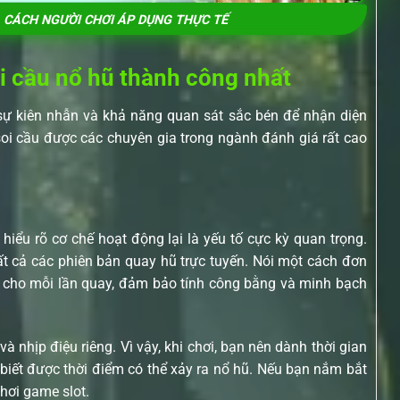
À CÁCH NGƯỜI CHƠI ÁP DỤNG THỰC TẾ
 cầu nổ hũ thành công nhất
sự kiên nhẫn và khả năng quan sát sắc bén để nhận diện
soi cầu được các chuyên gia trong ngành đánh giá rất cao
hiểu rõ cơ chế hoạt động lại là yếu tố cực kỳ quan trọng.
ất cả các phiên bản quay hũ trực tuyến. Nói một cách đơn
n cho mỗi lần quay, đảm bảo tính công bằng và minh bạch
 nhịp điệu riêng. Vì vậy, khi chơi, bạn nên dành thời gian
biết được thời điểm có thể xảy ra nổ hũ. Nếu bạn nắm bắt
chơi game slot.