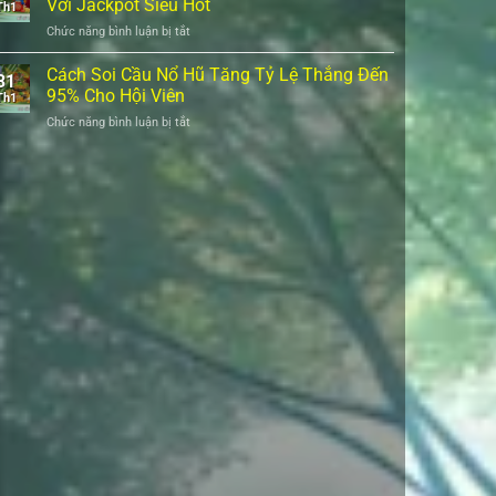
Điềm
Với Jackpot Siêu Hot
Hiểu
Th1
–
Báo
Chức năng bình luận bị tắt
ở
Trợ
Tài
Nổ
Thủ
Lộc
Hũ
Cách Soi Cầu Nổ Hũ Tăng Tỷ Lệ Thắng Đến
Đắc
Hay
31
Thần
Lực
95% Cho Hội Viên
Rủi
Th1
Tài
Săn
Ro?
Chức năng bình luận bị tắt
ở
–
Jackpot
Cách
Cơ
Cực
Soi
Hội
Khủng
Cầu
Làm
Nổ
Giàu
Hũ
Nhanh
Tăng
Với
Tỷ
Jackpot
Lệ
Siêu
Thắng
Hot
Đến
95%
Cho
Hội
Viên