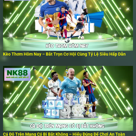
Kèo Thơm Hôm Nay – Bắt Trọn Cơ Hội Cùng Tỷ Lệ Siêu Hấp Dẫn
Cá Độ Trên Mạng Có Bị Bắt Không – Hiểu Đúng Để Chơi An Toàn