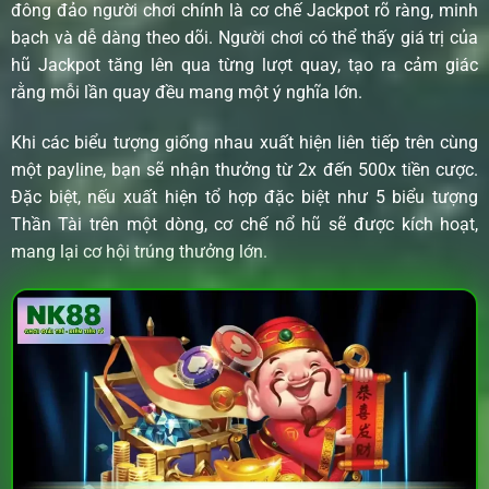
đông đảo người chơi chính là cơ chế Jackpot rõ ràng, minh
bạch và dễ dàng theo dõi. Người chơi có thể thấy giá trị của
hũ Jackpot tăng lên qua từng lượt quay, tạo ra cảm giác
rằng mỗi lần quay đều mang một ý nghĩa lớn.
Khi các biểu tượng giống nhau xuất hiện liên tiếp trên cùng
một payline, bạn sẽ nhận thưởng từ 2x đến 500x tiền cược.
Đặc biệt, nếu xuất hiện tổ hợp đặc biệt như 5 biểu tượng
Thần Tài trên một dòng, cơ chế nổ hũ sẽ được kích hoạt,
mang lại cơ hội trúng thưởng lớn.