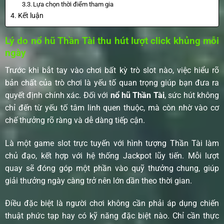
Lựa chọn thời điểm tham gia
Kết luận
Lý do nổ hũ Thần Tài thu hút lượt click khủng mỗi
ngày
Trước khi bắt tay vào chơi bất kỳ trò slot nào, việc hiểu rõ
bản chất của trò chơi là yếu tố quan trọng giúp bạn đưa ra
quyết định chính xác. Đối với
nổ hũ Thần Tài
, sức hút không
chỉ đến từ yếu tố tâm linh quen thuộc, mà còn nhờ vào cơ
chế thưởng rõ ràng và dễ dàng tiếp cận.
Là một game slot trực tuyến với hình tượng Thần Tài làm
chủ đạo, kết hợp với hệ thống Jackpot lũy tiến. Mỗi lượt
quay sẽ đóng góp một phần vào quỹ thưởng chung, giúp
giải thưởng ngày càng trở nên lớn dần theo thời gian.
Điều đặc biệt là người chơi không cần phải áp dụng chiến
thuật phức tạp hay có kỹ năng đặc biệt nào. Chỉ cần thực