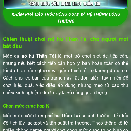
KHÁM PHÁ CẤU TRÚC VÒNG QUAY VÀ HỆ THỐNG DÒNG
THƯỞNG
Chiến thuật chơi nổ hũ Thần Tài cho người mới
bắt đầu
Mặc dù
nổ hũ Thần Tài
là một trò chơi slot dễ tiếp cận,
nhưng nếu biết cách tiếp cận hợp lý, bạn hoàn toàn có thể
tối đa hóa trải nghiệm và giảm thiểu rủi ro không đáng có.
Cách chơi cơ bản của game này rất đơn giản, tuy nhiên để
chơi hiệu quả, việc điều áp dụng những mẹo từ cao thủ
nhiều kinh nghiệm dưới đây là vô cùng quan trọng.
Chọn mức cược hợp lý
Mỗi mức cược trong
nổ hũ Thần Tài
sẽ ảnh hưởng đến tốc
độ tích lũy jackpot và tần suất trả thưởng. Theo thống kê từ
nhiều phòng game, người chơi chọn mức cược trung bình có